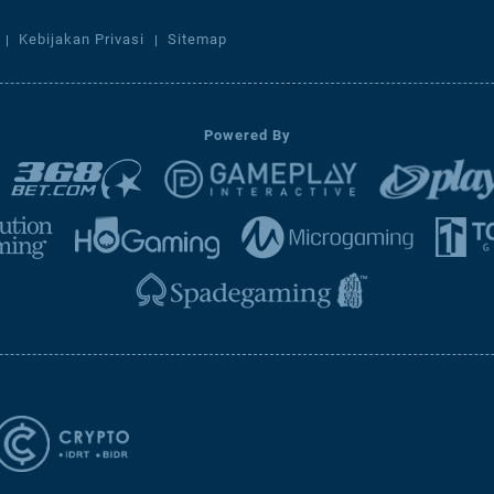
Kebijakan Privasi
Sitemap
Powered By