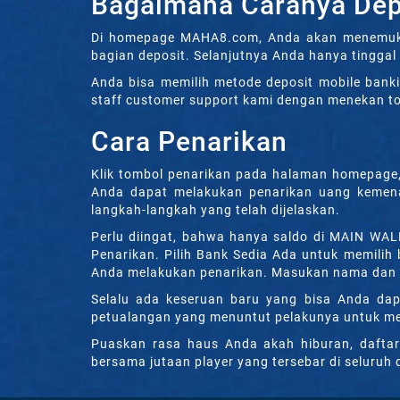
Bagaimana Caranya Dep
Di homepage MAHA8.com, Anda akan menemukan 
bagian deposit. Selanjutnya Anda hanya tinggal 
Anda bisa memilih metode deposit mobile bank
staff customer support kami dengan menekan to
Cara Penarikan
Klik tombol penarikan pada halaman homepage,
Anda dapat melakukan penarikan uang kemenang
langkah-langkah yang telah dijelaskan.
Perlu diingat, bahwa hanya saldo di MAIN WAL
Penarikan. Pilih Bank Sedia Ada untuk memilih
Anda melakukan penarikan. Masukan nama dan no
Selalu ada keseruan baru yang bisa Anda dap
petualangan yang menuntut pelakunya untuk mem
Puaskan rasa haus Anda akah hiburan, daftar
bersama jutaan player yang tersebar di seluruh 