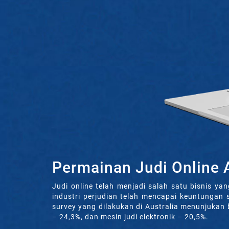
Permainan Judi Online
Judi online telah menjadi salah satu bisnis y
industri perjudian telah mencapai keuntungan 
survey yang dilakukan di Australia menunjukan 
– 24,3%, dan mesin judi elektronik – 20,5%.