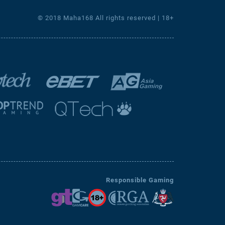
© 2018 Maha168 All rights reserved | 18+
Responsible Gaming