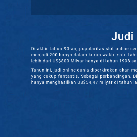
Judi
Di akhir tahun 90-an, popularitas slot online 
menjadi 200 hanya dalam kurun waktu satu tahu
lebih dari US$800 Milyar hanya di tahun 1998 s
Tahun ini, judi online dunia diperkirakan akan
yang cukup fantastis. Sebagai perbandingan, Di
hanya menghasilkan US$54,47 milyar di tahun la