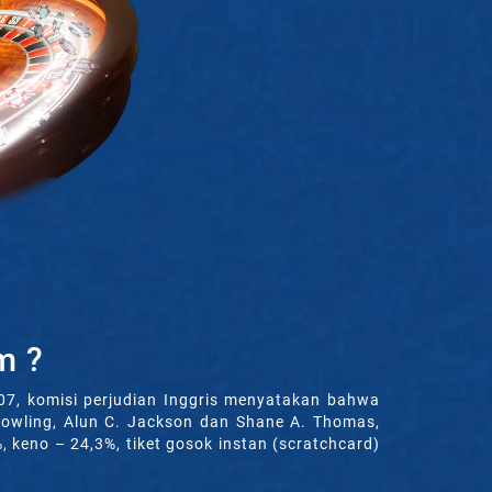
m ?
007, komisi perjudian Inggris menyatakan bahwa
 Dowling, Alun C. Jackson dan Shane A. Thomas,
 keno – 24,3%, tiket gosok instan (scratchcard)