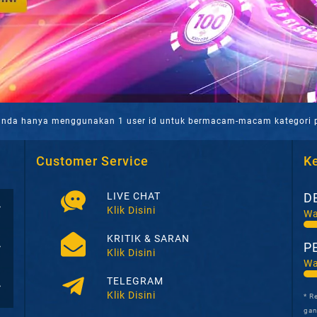
anda hanya menggunakan 1 user id untuk bermacam-macam kategori 
Customer Service
K
LIVE CHAT
D
Klik Disini
Wa
KRITIK & SARAN
P
Klik Disini
Wa
TELEGRAM
Klik Disini
* R
gan