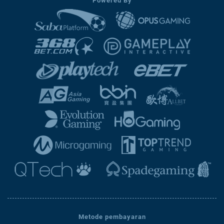
Powered By
Metode pembayaran