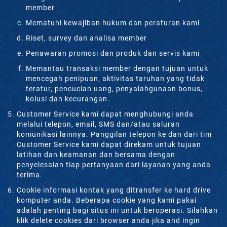
member
Mematuhi kewajiban hukum dan peraturan kami
Riset, survey dan analisa member
Penawaran promosi dan produk dan servis kami
Memantau transaksi member dengan tujuan untuk
mencegah penipuan, aktivitas taruhan yang tidak
teratur, pencucian uang, penyalahgunaan bonus,
kolusi dan kecurangan.
Customer Service kami dapat menghubungi anda
melalui telepon, email, SMS dan/atau saluran
komunikasi lainnya. Panggilan telepon ke dan dari tim
Customer Service kami dapat direkam untuk tujuan
latihan dan keamanan dan bersama dengan
penyelesaian tiap pertanyaan dari layanan yang anda
terima.
Cookie informasi kontak yang ditransfer ke hard drive
komputer anda. Beberapa cookie yang kami pakai
adalah penting bagi situs ini untuk beroperasi. Silahkan
klik delete cookies dari browser anda jika and ingin